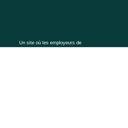
Un site où les employeurs de
l'assurance recherchent déjà votre
talent et vos compétences.