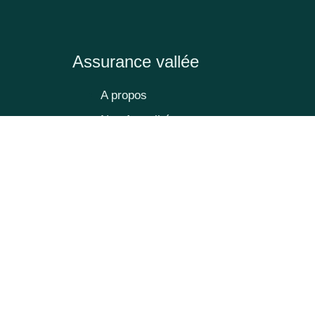
Assurance vallée
A propos
Nos Actualités
Adhésion
Nos Membres
Nos jobs
Assurance Lyon