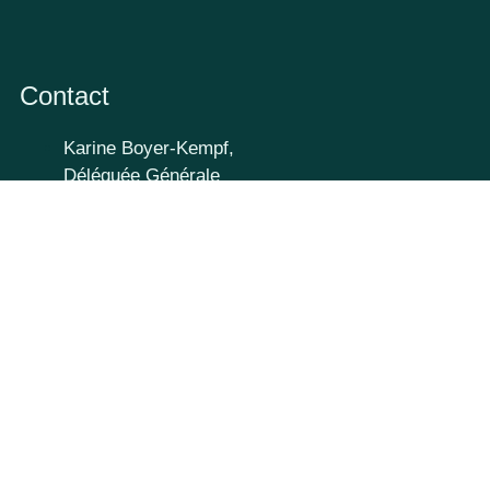
Contact
Karine Boyer-Kempf,
Déléguée Générale
contact@assurance-
vallee.com
Mentions légales & Politique
de confidentialité